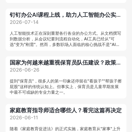
合型养老健康管理人才，为我国养老人才缺口提供系统化解决
方案。
钉钉办公AI课程上线，助力人工智能办公实战人才培养
2026-07-14
人工智能技术正在深刻重塑各行各业的办公方式。从文档撰写
到数据分析，从会议纪要到流程自动化，AI工具已经从"可
选"变为"刚需"。然而，多数职场人面临的核心挑战不是"AI能
力强不强"，而是"不知道怎么把AI用在工作里"。
国家为何越来越重视保育员队伍建设？政策解读来了
2026-06-26
提到"保育员"，很多人的第一印象还停留在"看孩子""帮孩子擦
屁股"这样的传统认知上。但事实上，保育员是儿童早期发展
中最不可或缺的专业力量之一。
家庭教育指导师适合哪些人？看完这篇再决定
2026-06-11
随着《家庭教育促进法》的正式实施，家庭教育从"家事"上升