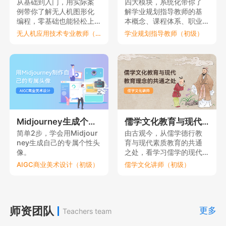
从基础到入门，用实际案
四大模块，系统化带你了
例带你了解无人机图形化
解学业规划指导教师的基
编程，零基础也能轻松上
本概念、课程体系、职业
手。
要素和理论依据。
无人机应用技术专业教师（初级）
学业规划指导教师（初级）
Midjourney生成个性元宇宙头像
儒学文化教育与现代教育理念的共通之处
简单2步，学会用Midjour
由古观今，从儒学德行教
ney生成自己的专属个性头
育与现代素质教育的共通
像。
之处，看学习儒学的现代
意义。
AIGC商业美术设计（初级）
儒学文化讲师（初级）
师资团队
更多
Teachers team