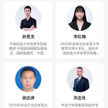
孙贵龙
李红梅
中南民族大学体育学院副
2023年获得北京体育大学
教授 中国跳绳国家队教练
教育学博士学位，现任中
员、国际级裁判、中国民
南民族大学体育学院教
族学学会民族体育专业委
师、思想天下讲座教师。
员会副秘书长、中国少数
主要研究运动人体科学方
民族体育协会民族体育理
向。曾获得教学竞赛一等
论与文化推广委员会副秘
奖，主持及参与完成科技
书长、全国学校体育联盟
部重大专项1项和省部级项
（教学改革）首席专家等
目4项，发表SSCI、CSSC
职务，近5年培养跳绳世界
I、SCI等论文10余篇。
冠军5人，全国冠军40多
人，中国跳绳国家队队员5
侯志涛
宋忠良
人，主持并完成国家社科
基金青年项目、国家体育
2015年毕业于北京体育大
毕业于体育教育训练学专
总局决策咨询研究一般项