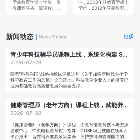
学获教育学博士学位，所
业，2008年获教育学硕士
目、民政部民政政策理论
教课程获省一流课程。现
学位，2012年获获教育学
研究项目、教育部产学合
就职于中南民族大学体育
博士学位，中国体育科学
作协同育人项目、湖北省
学院，专任教师，教育部
学会会员，主持及参与完
教育科学规划重点项目等
硕士、本科毕业论文评审
成国家社科基金青年项目2
国家级、省部级课题多
专家、中国体育科学学会
项和省部级项目6项，发表
新闻动态
项，在A&HCI、CSSCI、
更多
News Trends
会员，主持及参与教育部
各类学术论文20余篇；作
北大中文核心等刊物发表
人文社会学项目、国家社
为主要撰写人出版学术著
学术论文20
科基金项目3项，在北京体
作2部。就职于中南民族大
青少年科技辅导员课程上线，系统化构建 STEM 专业教学能力
育大学学报等发表核心期
学体育学院，专任教师，
刊论文10余篇。
思想天下讲座教师等，教
2026-07-28
育部硕士、本科毕业论文
评审专家，中国体育教练
随着"科教兴国"战略持续纵深推进和《关于加强新时代中小学
员杂志审稿专家。
科学教育工作的意见》全面落地，科技教育专业人才的培养已
成为基础教育高质量发展的重要支撑。
健康管理师（老年方向）课程上线，赋能养老产业专业化提质升级！
2026-07-22
《健康管理师（老年方向）》课程，由教育部教育技术与资源
发展中心（中央电化教育馆）指导，COSE职业技能在线学习
平台推出，旨在培养兼具政策素养、照护技能与管理能力的复