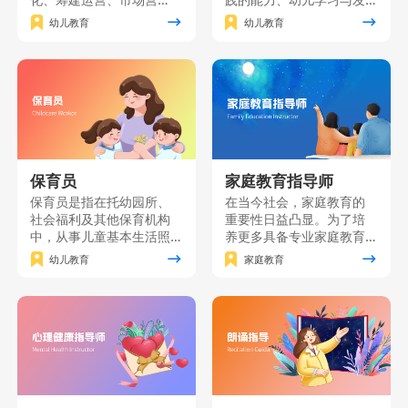
销、园长职业素质、课程
展的研究能力自我发展的
幼儿教育
幼儿教育
创新及资源分析等关键知
能力，并树立“师德为先、
识点。本课程旨在培养具
终身学习”的职业理念，“儿
备卓越管理能力和创新思
童为本”的教育理念。主要
维的职业园长，为幼儿园
面向准备从事幼儿园、托
的发展提供全方位指导与
育机构、学前文教公司等
支持。
工作的个人和单位员工。
保育员
家庭教育指导师
保育员是指在托幼园所、
在当今社会，家庭教育的
社会福利及其他保育机构
重要性日益凸显。为了培
中，从事儿童基本生活照
养更多具备专业家庭教育
料、保健、自理能力培养
知识和技能的家长，我们
幼儿教育
家庭教育
和辅助教育工作的人员。
精心打造了一门家庭教育
保育员课程是按照《保育
能力提升课程。该课程将
员国家职业技能标准》要
理论知识与实践技能紧密
求，对保育员应具有的基
结合，致力于为广大家长
础知识和基本技能进行培
提供一个系统、全面的学
训的一门课程。
习平台。