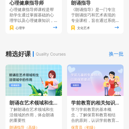
心理健康指导师
朗诵指导
心理健康指导师课程是帮
《朗诵指导》是一门专注
助学生通过掌握基础的心
于朗诵技巧和艺术表现的
理学以及心理健康知识，
专业课程，旨在通过系统
形成对人的心理的全面理
的训练和实践使学员掌握
心理学
文化艺术
解，在此基础上掌握心理
朗诵的基本功，同时注重
健康指导的各项基本技
培养学员的情感表达能力
能，同时获得心理健康指
和艺术修养，增强自信心
导的理论素养。
和表演能力，使其能够在
精选好课
舞台上自如地展现自己的
换一批
Quality Courses
朗诵才华。
朗诵在艺术领域和生活领域中的作用
学前教育的相关知识（一）
了解朗诵在艺术领域和生
学习学前教育的基本概
活领域的作用，体会朗诵
念，了解保育和教育相结
的重要性
合的原则，认识学前教育
的重要性。
朗诵指导（高级）
保育员（初级）