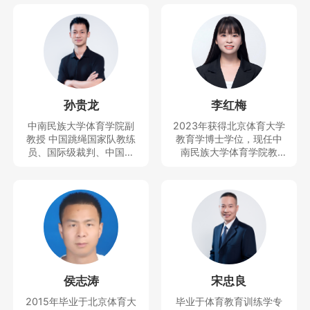
孙贵龙
李红梅
中南民族大学体育学院副
2023年获得北京体育大学
教授 中国跳绳国家队教练
教育学博士学位，现任中
员、国际级裁判、中国民
南民族大学体育学院教
族学学会民族体育专业委
师、思想天下讲座教师。
员会副秘书长、中国少数
主要研究运动人体科学方
民族体育协会民族体育理
向。曾获得教学竞赛一等
论与文化推广委员会副秘
奖，主持及参与完成科技
书长、全国学校体育联盟
部重大专项1项和省部级项
（教学改革）首席专家等
目4项，发表SSCI、CSSC
职务，近5年培养跳绳世界
I、SCI等论文10余篇。
冠军5人，全国冠军40多
人，中国跳绳国家队队员5
侯志涛
宋忠良
人，主持并完成国家社科
基金青年项目、国家体育
2015年毕业于北京体育大
毕业于体育教育训练学专
总局决策咨询研究一般项