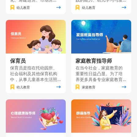
销、园长职业素质、课程
展的研究能力自我发展的
幼儿教育
幼儿教育
创新及资源分析等关键知
能力，并树立“师德为先、
识点。本课程旨在培养具
终身学习”的职业理念，“儿
备卓越管理能力和创新思
童为本”的教育理念。主要
维的职业园长，为幼儿园
面向准备从事幼儿园、托
的发展提供全方位指导与
育机构、学前文教公司等
支持。
工作的个人和单位员工。
保育员
家庭教育指导师
保育员是指在托幼园所、
在当今社会，家庭教育的
社会福利及其他保育机构
重要性日益凸显。为了培
中，从事儿童基本生活照
养更多具备专业家庭教育
料、保健、自理能力培养
知识和技能的家长，我们
幼儿教育
家庭教育
和辅助教育工作的人员。
精心打造了一门家庭教育
保育员课程是按照《保育
能力提升课程。该课程将
员国家职业技能标准》要
理论知识与实践技能紧密
求，对保育员应具有的基
结合，致力于为广大家长
础知识和基本技能进行培
提供一个系统、全面的学
训的一门课程。
习平台。