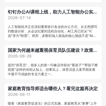
合型养老健康管理人才，为我国养老人才缺口提供系统化解决
方案。
钉钉办公AI课程上线，助力人工智能办公实战人才培养
2026-07-14
人工智能技术正在深刻重塑各行各业的办公方式。从文档撰写
到数据分析，从会议纪要到流程自动化，AI工具已经从"可
选"变为"刚需"。然而，多数职场人面临的核心挑战不是"AI能
力强不强"，而是"不知道怎么把AI用在工作里"。
国家为何越来越重视保育员队伍建设？政策解读来了
2026-06-26
提到"保育员"，很多人的第一印象还停留在"看孩子""帮孩子擦
屁股"这样的传统认知上。但事实上，保育员是儿童早期发展
中最不可或缺的专业力量之一。
家庭教育指导师适合哪些人？看完这篇再决定
2026-06-11
随着《家庭教育促进法》的正式实施，家庭教育从"家事"上升