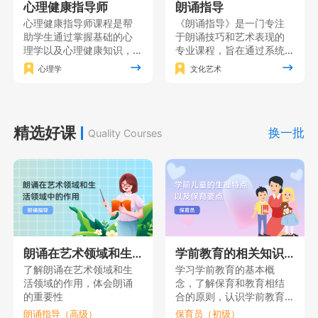
心理健康指导师
朗诵指导
心理健康指导师课程是帮
《朗诵指导》是一门专注
助学生通过掌握基础的心
于朗诵技巧和艺术表现的
理学以及心理健康知识，
专业课程，旨在通过系统
形成对人的心理的全面理
的训练和实践使学员掌握
心理学
文化艺术
解，在此基础上掌握心理
朗诵的基本功，同时注重
健康指导的各项基本技
培养学员的情感表达能力
能，同时获得心理健康指
和艺术修养，增强自信心
导的理论素养。
和表演能力，使其能够在
精选好课
舞台上自如地展现自己的
换一批
Quality Courses
朗诵才华。
朗诵在艺术领域和生活领域中的作用
学前教育的相关知识（一）
了解朗诵在艺术领域和生
学习学前教育的基本概
活领域的作用，体会朗诵
念，了解保育和教育相结
的重要性
合的原则，认识学前教育
的重要性。
朗诵指导（高级）
保育员（初级）