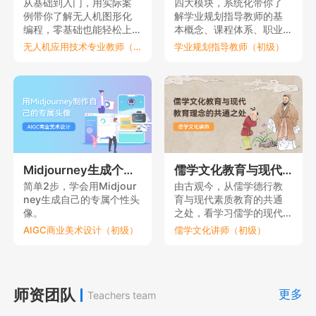
从基础到入门，用实际案
四大模块，系统化带你了
例带你了解无人机图形化
解学业规划指导教师的基
编程，零基础也能轻松上
本概念、课程体系、职业
手。
要素和理论依据。
无人机应用技术专业教师（初级）
学业规划指导教师（初级）
Midjourney生成个性元宇宙头像
儒学文化教育与现代教育理念的共通之处
简单2步，学会用Midjour
由古观今，从儒学德行教
ney生成自己的专属个性头
育与现代素质教育的共通
像。
之处，看学习儒学的现代
意义。
AIGC商业美术设计（初级）
儒学文化讲师（初级）
师资团队
更多
Teachers team