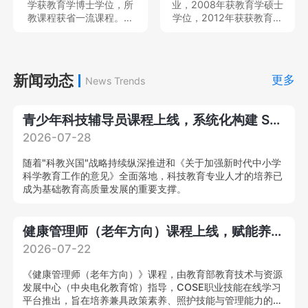
学获教育学博士学位，所
业，2008年获教育学硕士
目、民政部民政政策理论
教课程获省一流课程。现
学位，2012年获获教育学
研究项目、教育部产学合
就职于中南民族大学体育
博士学位，中国体育科学
作协同育人项目、湖北省
学院，专任教师，教育部
学会会员，主持及参与完
教育科学规划重点项目等
硕士、本科毕业论文评审
成国家社科基金青年项目2
国家级、省部级课题多
专家、中国体育科学学会
项和省部级项目6项，发表
新闻动态
项，在A&HCI、CSSCI、
更多
News Trends
会员，主持及参与教育部
各类学术论文20余篇；作
北大中文核心等刊物发表
人文社会学项目、国家社
为主要撰写人出版学术著
学术论文20
科基金项目3项，在北京体
作2部。就职于中南民族大
青少年科技辅导员课程上线，系统化构建 STEM 专业教学能力
育大学学报等发表核心期
学体育学院，专任教师，
刊论文10余篇。
思想天下讲座教师等，教
2026-07-28
育部硕士、本科毕业论文
评审专家，中国体育教练
随着"科教兴国"战略持续纵深推进和《关于加强新时代中小学
员杂志审稿专家。
科学教育工作的意见》全面落地，科技教育专业人才的培养已
成为基础教育高质量发展的重要支撑。
健康管理师（老年方向）课程上线，赋能养老产业专业化提质升级！
2026-07-22
《健康管理师（老年方向）》课程，由教育部教育技术与资源
发展中心（中央电化教育馆）指导，COSE职业技能在线学习
平台推出，旨在培养兼具政策素养、照护技能与管理能力的复