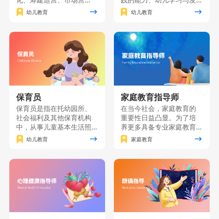
销、园长职业素质、课程
展的研究能力自我发展的
幼儿教育
幼儿教育
创新及资源分析等关键知
能力，并树立“师德为先、
识点。本课程旨在培养具
终身学习”的职业理念，“儿
备卓越管理能力和创新思
童为本”的教育理念。主要
维的职业园长，为幼儿园
面向准备从事幼儿园、托
的发展提供全方位指导与
育机构、学前文教公司等
支持。
工作的个人和单位员工。
保育员
家庭教育指导师
保育员是指在托幼园所、
在当今社会，家庭教育的
社会福利及其他保育机构
重要性日益凸显。为了培
中，从事儿童基本生活照
养更多具备专业家庭教育
料、保健、自理能力培养
知识和技能的家长，我们
幼儿教育
家庭教育
和辅助教育工作的人员。
精心打造了一门家庭教育
保育员课程是按照《保育
能力提升课程。该课程将
员国家职业技能标准》要
理论知识与实践技能紧密
求，对保育员应具有的基
结合，致力于为广大家长
础知识和基本技能进行培
提供一个系统、全面的学
训的一门课程。
习平台。