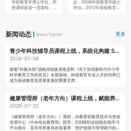
学获教育学博士学位，所
业，2008年获教育学硕士
目、民政部民政政策理论
教课程获省一流课程。现
学位，2012年获获教育学
研究项目、教育部产学合
就职于中南民族大学体育
博士学位，中国体育科学
作协同育人项目、湖北省
学院，专任教师，教育部
学会会员，主持及参与完
教育科学规划重点项目等
硕士、本科毕业论文评审
成国家社科基金青年项目2
国家级、省部级课题多
专家、中国体育科学学会
项和省部级项目6项，发表
新闻动态
项，在A&HCI、CSSCI、
更多
News Trends
会员，主持及参与教育部
各类学术论文20余篇；作
北大中文核心等刊物发表
人文社会学项目、国家社
为主要撰写人出版学术著
学术论文20
科基金项目3项，在北京体
作2部。就职于中南民族大
青少年科技辅导员课程上线，系统化构建 STEM 专业教学能力
育大学学报等发表核心期
学体育学院，专任教师，
刊论文10余篇。
思想天下讲座教师等，教
2026-07-28
育部硕士、本科毕业论文
评审专家，中国体育教练
随着"科教兴国"战略持续纵深推进和《关于加强新时代中小学
员杂志审稿专家。
科学教育工作的意见》全面落地，科技教育专业人才的培养已
成为基础教育高质量发展的重要支撑。
健康管理师（老年方向）课程上线，赋能养老产业专业化提质升级！
2026-07-22
《健康管理师（老年方向）》课程，由教育部教育技术与资源
发展中心（中央电化教育馆）指导，COSE职业技能在线学习
平台推出，旨在培养兼具政策素养、照护技能与管理能力的复