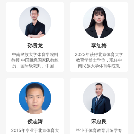
孙贵龙
李红梅
中南民族大学体育学院副
2023年获得北京体育大学
教授 中国跳绳国家队教练
教育学博士学位，现任中
员、国际级裁判、中国民
南民族大学体育学院教
族学学会民族体育专业委
师、思想天下讲座教师。
员会副秘书长、中国少数
主要研究运动人体科学方
民族体育协会民族体育理
向。曾获得教学竞赛一等
论与文化推广委员会副秘
奖，主持及参与完成科技
书长、全国学校体育联盟
部重大专项1项和省部级项
（教学改革）首席专家等
目4项，发表SSCI、CSSC
职务，近5年培养跳绳世界
I、SCI等论文10余篇。
冠军5人，全国冠军40多
人，中国跳绳国家队队员5
侯志涛
宋忠良
人，主持并完成国家社科
基金青年项目、国家体育
2015年毕业于北京体育大
毕业于体育教育训练学专
总局决策咨询研究一般项