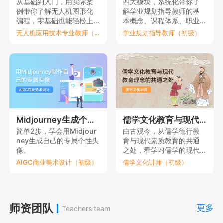
从基础到入门，用实际案
四大模块，系统化带你了
例带你了解无人机图形化
解学业规划指导教师的基
编程，零基础也能轻松上
本概念、课程体系、职业
手。
要素和理论依据。
无人机应用技术专业教师（初级）
学业规划指导教师（初级）
Midjourney生成个性元宇宙头像
儒学文化教育与现代教育理念的共通之处
简单2步，学会用Midjour
由古观今，从儒学德行教
ney生成自己的专属个性头
育与现代素质教育的共通
像。
之处，看学习儒学的现代
意义。
AIGC商业美术设计（初级）
儒学文化讲师（初级）
师资团队
更多
Teachers team