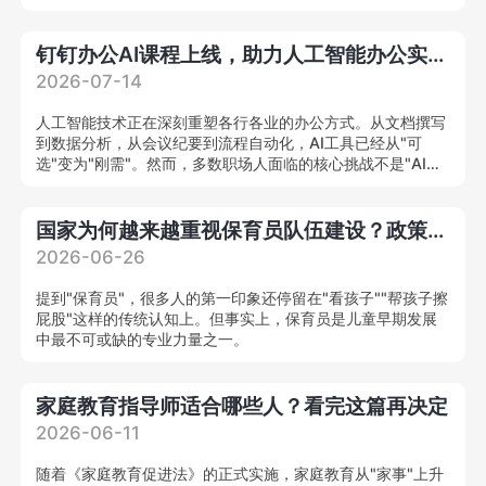
合型养老健康管理人才，为我国养老人才缺口提供系统化解决
方案。
钉钉办公AI课程上线，助力人工智能办公实战人才培养
2026-07-14
人工智能技术正在深刻重塑各行各业的办公方式。从文档撰写
到数据分析，从会议纪要到流程自动化，AI工具已经从"可
选"变为"刚需"。然而，多数职场人面临的核心挑战不是"AI能
力强不强"，而是"不知道怎么把AI用在工作里"。
国家为何越来越重视保育员队伍建设？政策解读来了
2026-06-26
提到"保育员"，很多人的第一印象还停留在"看孩子""帮孩子擦
屁股"这样的传统认知上。但事实上，保育员是儿童早期发展
中最不可或缺的专业力量之一。
家庭教育指导师适合哪些人？看完这篇再决定
2026-06-11
随着《家庭教育促进法》的正式实施，家庭教育从"家事"上升