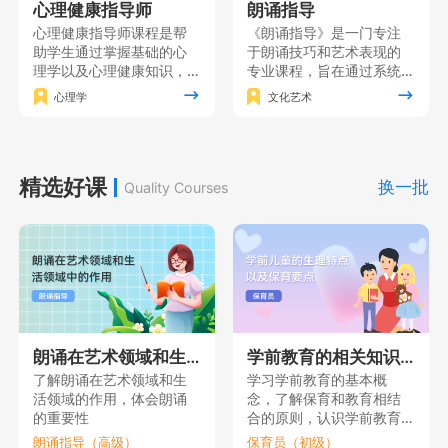
心理健康指导师
朗诵指导
心理健康指导师课程是帮
《朗诵指导》是一门专注
助学生通过掌握基础的心
于朗诵技巧和艺术表现的
理学以及心理健康知识，
专业课程，旨在通过系统
形成对人的心理的全面理
的训练和实践使学员掌握
心理学
文化艺术
解，在此基础上掌握心理
朗诵的基本功，同时注重
健康指导的各项基本技
培养学员的情感表达能力
能，同时获得心理健康指
和艺术修养，增强自信心
导的理论素养。
和表演能力，使其能够在
精选好课
舞台上自如地展现自己的
换一批
Quality Courses
朗诵才华。
朗诵在艺术领域和生活领域中的作用
学前教育的相关知识（一）
了解朗诵在艺术领域和生
学习学前教育的基本概
活领域的作用，体会朗诵
念，了解保育和教育相结
的重要性
合的原则，认识学前教育
的重要性。
朗诵指导（高级）
保育员（初级）