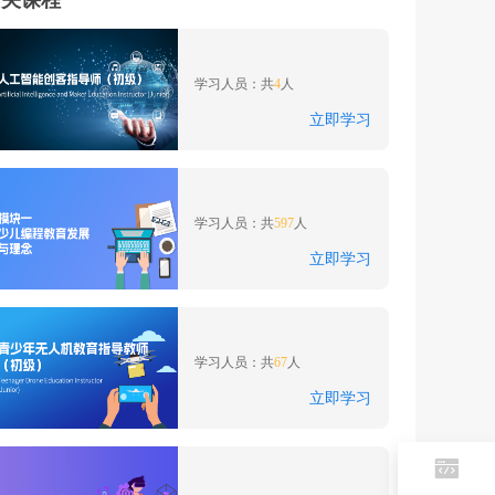
相关课程
人工智能创客指导师（初
级）
学习人员：共
4
人
立即学习
少儿编程指导师
（Scratch）初级 （一）
少儿编程教育发展与理念
学习人员：共
597
人
立即学习
青少年无人机教育指导教
师（初级）
学习人员：共
67
人
立即学习
元宇宙XR内容创作（初
级）