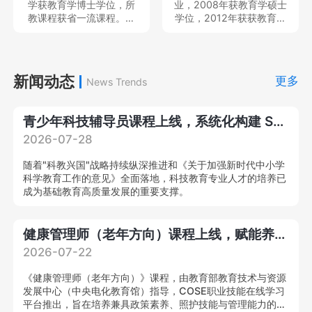
学获教育学博士学位，所
业，2008年获教育学硕士
目、民政部民政政策理论
教课程获省一流课程。现
学位，2012年获获教育学
研究项目、教育部产学合
就职于中南民族大学体育
博士学位，中国体育科学
作协同育人项目、湖北省
学院，专任教师，教育部
学会会员，主持及参与完
教育科学规划重点项目等
硕士、本科毕业论文评审
成国家社科基金青年项目2
国家级、省部级课题多
专家、中国体育科学学会
项和省部级项目6项，发表
新闻动态
项，在A&HCI、CSSCI、
更多
News Trends
会员，主持及参与教育部
各类学术论文20余篇；作
北大中文核心等刊物发表
人文社会学项目、国家社
为主要撰写人出版学术著
学术论文20
科基金项目3项，在北京体
作2部。就职于中南民族大
青少年科技辅导员课程上线，系统化构建 STEM 专业教学能力
育大学学报等发表核心期
学体育学院，专任教师，
刊论文10余篇。
思想天下讲座教师等，教
2026-07-28
育部硕士、本科毕业论文
评审专家，中国体育教练
随着"科教兴国"战略持续纵深推进和《关于加强新时代中小学
员杂志审稿专家。
科学教育工作的意见》全面落地，科技教育专业人才的培养已
成为基础教育高质量发展的重要支撑。
健康管理师（老年方向）课程上线，赋能养老产业专业化提质升级！
2026-07-22
《健康管理师（老年方向）》课程，由教育部教育技术与资源
发展中心（中央电化教育馆）指导，COSE职业技能在线学习
平台推出，旨在培养兼具政策素养、照护技能与管理能力的复