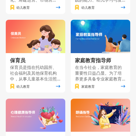
销、园长职业素质、课程
展的研究能力自我发展的
幼儿教育
幼儿教育
创新及资源分析等关键知
能力，并树立“师德为先、
识点。本课程旨在培养具
终身学习”的职业理念，“儿
备卓越管理能力和创新思
童为本”的教育理念。主要
维的职业园长，为幼儿园
面向准备从事幼儿园、托
的发展提供全方位指导与
育机构、学前文教公司等
支持。
工作的个人和单位员工。
保育员
家庭教育指导师
保育员是指在托幼园所、
在当今社会，家庭教育的
社会福利及其他保育机构
重要性日益凸显。为了培
中，从事儿童基本生活照
养更多具备专业家庭教育
料、保健、自理能力培养
知识和技能的家长，我们
幼儿教育
家庭教育
和辅助教育工作的人员。
精心打造了一门家庭教育
保育员课程是按照《保育
能力提升课程。该课程将
员国家职业技能标准》要
理论知识与实践技能紧密
求，对保育员应具有的基
结合，致力于为广大家长
础知识和基本技能进行培
提供一个系统、全面的学
训的一门课程。
习平台。