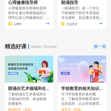
心理健康指导师
朗诵指导
心理健康指导师课程是帮
《朗诵指导》是一门专注
助学生通过掌握基础的心
于朗诵技巧和艺术表现的
理学以及心理健康知识，
专业课程，旨在通过系统
形成对人的心理的全面理
的训练和实践使学员掌握
心理学
文化艺术
解，在此基础上掌握心理
朗诵的基本功，同时注重
健康指导的各项基本技
培养学员的情感表达能力
能，同时获得心理健康指
和艺术修养，增强自信心
导的理论素养。
和表演能力，使其能够在
精选好课
舞台上自如地展现自己的
换一批
Quality Courses
朗诵才华。
朗诵在艺术领域和生活领域中的作用
学前教育的相关知识（一）
了解朗诵在艺术领域和生
学习学前教育的基本概
活领域的作用，体会朗诵
念，了解保育和教育相结
的重要性
合的原则，认识学前教育
的重要性。
朗诵指导（高级）
保育员（初级）