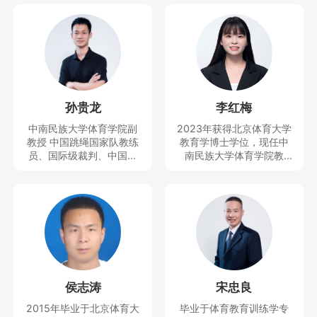
孙贵龙
李红梅
中南民族大学体育学院副
2023年获得北京体育大学
教授 中国跳绳国家队教练
教育学博士学位，现任中
员、国际级裁判、中国民
南民族大学体育学院教
族学学会民族体育专业委
师、思想天下讲座教师。
员会副秘书长、中国少数
主要研究运动人体科学方
民族体育协会民族体育理
向。曾获得教学竞赛一等
论与文化推广委员会副秘
奖，主持及参与完成科技
书长、全国学校体育联盟
部重大专项1项和省部级项
（教学改革）首席专家等
目4项，发表SSCI、CSSC
职务，近5年培养跳绳世界
I、SCI等论文10余篇。
冠军5人，全国冠军40多
人，中国跳绳国家队队员5
侯志涛
宋忠良
人，主持并完成国家社科
基金青年项目、国家体育
2015年毕业于北京体育大
毕业于体育教育训练学专
总局决策咨询研究一般项