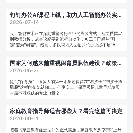
合型养老健康管理人才，为我国养老人才缺口提供系统化解决
方案。
钉钉办公AI课程上线，助力人工智能办公实战人才培养
2026-07-14
人工智能技术正在深刻重塑各行各业的办公方式。从文档撰写
到数据分析，从会议纪要到流程自动化，AI工具已经从"可
选"变为"刚需"。然而，多数职场人面临的核心挑战不是"AI能
力强不强"，而是"不知道怎么把AI用在工作里"。
国家为何越来越重视保育员队伍建设？政策解读来了
2026-06-26
提到"保育员"，很多人的第一印象还停留在"看孩子""帮孩子擦
屁股"这样的传统认知上。但事实上，保育员是儿童早期发展
中最不可或缺的专业力量之一。
家庭教育指导师适合哪些人？看完这篇再决定
2026-06-11
随着《家庭教育促进法》的正式实施，家庭教育从"家事"上升