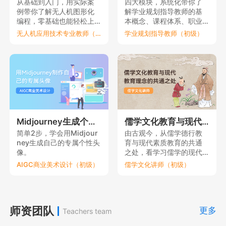
从基础到入门，用实际案
四大模块，系统化带你了
例带你了解无人机图形化
解学业规划指导教师的基
编程，零基础也能轻松上
本概念、课程体系、职业
手。
要素和理论依据。
无人机应用技术专业教师（初级）
学业规划指导教师（初级）
Midjourney生成个性元宇宙头像
儒学文化教育与现代教育理念的共通之处
简单2步，学会用Midjour
由古观今，从儒学德行教
ney生成自己的专属个性头
育与现代素质教育的共通
像。
之处，看学习儒学的现代
意义。
AIGC商业美术设计（初级）
儒学文化讲师（初级）
师资团队
更多
Teachers team