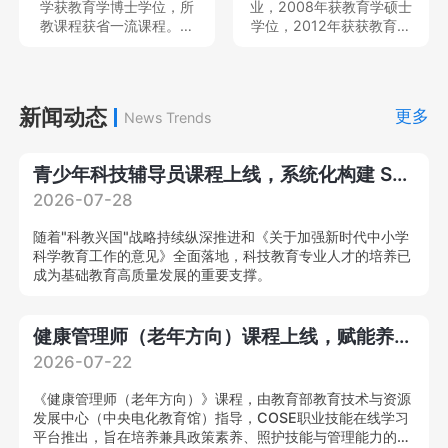
学获教育学博士学位，所
业，2008年获教育学硕士
目、民政部民政政策理论
教课程获省一流课程。现
学位，2012年获获教育学
研究项目、教育部产学合
就职于中南民族大学体育
博士学位，中国体育科学
作协同育人项目、湖北省
学院，专任教师，教育部
学会会员，主持及参与完
教育科学规划重点项目等
硕士、本科毕业论文评审
成国家社科基金青年项目2
国家级、省部级课题多
专家、中国体育科学学会
项和省部级项目6项，发表
新闻动态
项，在A&HCI、CSSCI、
更多
News Trends
会员，主持及参与教育部
各类学术论文20余篇；作
北大中文核心等刊物发表
人文社会学项目、国家社
为主要撰写人出版学术著
学术论文20
科基金项目3项，在北京体
作2部。就职于中南民族大
青少年科技辅导员课程上线，系统化构建 STEM 专业教学能力
育大学学报等发表核心期
学体育学院，专任教师，
刊论文10余篇。
思想天下讲座教师等，教
2026-07-28
育部硕士、本科毕业论文
评审专家，中国体育教练
随着"科教兴国"战略持续纵深推进和《关于加强新时代中小学
员杂志审稿专家。
科学教育工作的意见》全面落地，科技教育专业人才的培养已
成为基础教育高质量发展的重要支撑。
健康管理师（老年方向）课程上线，赋能养老产业专业化提质升级！
2026-07-22
《健康管理师（老年方向）》课程，由教育部教育技术与资源
发展中心（中央电化教育馆）指导，COSE职业技能在线学习
平台推出，旨在培养兼具政策素养、照护技能与管理能力的复