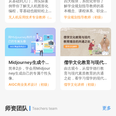
从基础到入门，用实际案
四大模块，系统化带你了
例带你了解无人机图形化
解学业规划指导教师的基
编程，零基础也能轻松上
本概念、课程体系、职业
手。
要素和理论依据。
无人机应用技术专业教师（初级）
学业规划指导教师（初级）
Midjourney生成个性元宇宙头像
儒学文化教育与现代教育理念的共通之处
简单2步，学会用Midjour
由古观今，从儒学德行教
ney生成自己的专属个性头
育与现代素质教育的共通
像。
之处，看学习儒学的现代
意义。
AIGC商业美术设计（初级）
儒学文化讲师（初级）
师资团队
更多
Teachers team