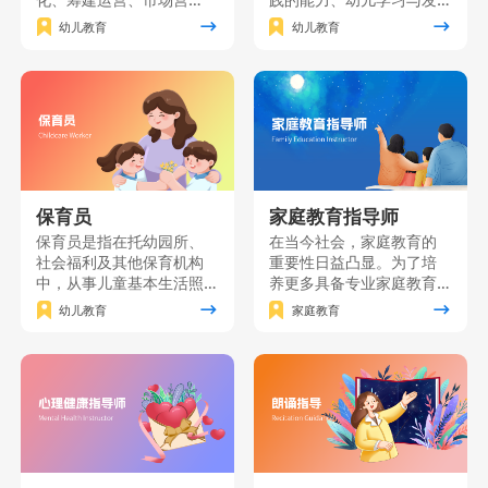
销、园长职业素质、课程
展的研究能力自我发展的
幼儿教育
幼儿教育
创新及资源分析等关键知
能力，并树立“师德为先、
识点。本课程旨在培养具
终身学习”的职业理念，“儿
备卓越管理能力和创新思
童为本”的教育理念。主要
维的职业园长，为幼儿园
面向准备从事幼儿园、托
的发展提供全方位指导与
育机构、学前文教公司等
支持。
工作的个人和单位员工。
保育员
家庭教育指导师
保育员是指在托幼园所、
在当今社会，家庭教育的
社会福利及其他保育机构
重要性日益凸显。为了培
中，从事儿童基本生活照
养更多具备专业家庭教育
料、保健、自理能力培养
知识和技能的家长，我们
幼儿教育
家庭教育
和辅助教育工作的人员。
精心打造了一门家庭教育
保育员课程是按照《保育
能力提升课程。该课程将
员国家职业技能标准》要
理论知识与实践技能紧密
求，对保育员应具有的基
结合，致力于为广大家长
础知识和基本技能进行培
提供一个系统、全面的学
训的一门课程。
习平台。