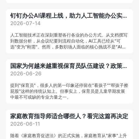
合型养老健康管理人才，为我国养老人才缺口提供系统化解决
方案。
钉钉办公AI课程上线，助力人工智能办公实战人才培养
2026-07-14
人工智能技术正在深刻重塑各行各业的办公方式。从文档撰写
到数据分析，从会议纪要到流程自动化，AI工具已经从"可
选"变为"刚需"。然而，多数职场人面临的核心挑战不是"AI能
力强不强"，而是"不知道怎么把AI用在工作里"。
国家为何越来越重视保育员队伍建设？政策解读来了
2026-06-26
提到"保育员"，很多人的第一印象还停留在"看孩子""帮孩子擦
屁股"这样的传统认知上。但事实上，保育员是儿童早期发展
中最不可或缺的专业力量之一。
家庭教育指导师适合哪些人？看完这篇再决定
2026-06-11
随着《家庭教育促进法》的正式实施，家庭教育从"家事"上升