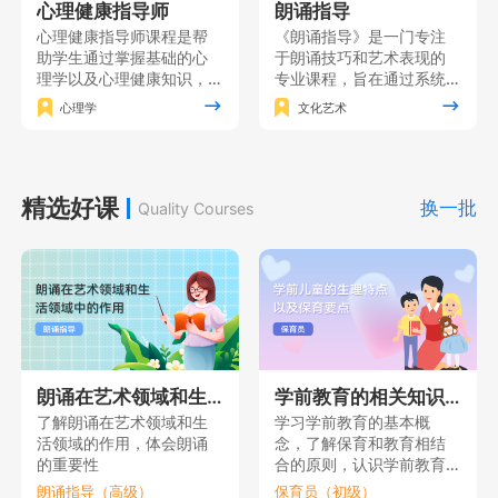
心理健康指导师
朗诵指导
心理健康指导师课程是帮
《朗诵指导》是一门专注
助学生通过掌握基础的心
于朗诵技巧和艺术表现的
理学以及心理健康知识，
专业课程，旨在通过系统
形成对人的心理的全面理
的训练和实践使学员掌握
心理学
文化艺术
解，在此基础上掌握心理
朗诵的基本功，同时注重
健康指导的各项基本技
培养学员的情感表达能力
能，同时获得心理健康指
和艺术修养，增强自信心
导的理论素养。
和表演能力，使其能够在
精选好课
舞台上自如地展现自己的
换一批
Quality Courses
朗诵才华。
朗诵在艺术领域和生活领域中的作用
学前教育的相关知识（一）
了解朗诵在艺术领域和生
学习学前教育的基本概
活领域的作用，体会朗诵
念，了解保育和教育相结
的重要性
合的原则，认识学前教育
的重要性。
朗诵指导（高级）
保育员（初级）