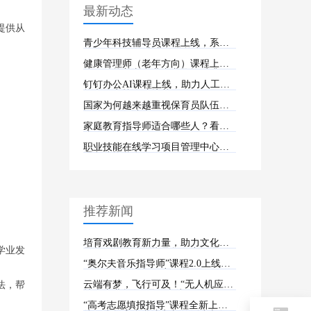
最新动态
提供从
青少年科技辅导员课程上线，系统
化构建 STEM 专业教学能力
健康管理师（老年方向）课程上
线，赋能养老产业专业化提质升
级！
钉钉办公AI课程上线，助力人工智
能办公实战人才培养
国家为何越来越重视保育员队伍建
设？政策解读来了
家庭教育指导师适合哪些人？看完
这篇再决定
职业技能在线学习项目管理中心与
辽宁建协共商合作发展
推荐新闻
培育戏剧教育新力量，助力文化传
学业发
承与发展！戏剧指导教师中级课程
上线
“奥尔夫音乐指导师”课程2.0上线，
引领音乐教育新篇章
云端有梦，飞行可及！“无人机应用
法，帮
技术专业教师”课程上线
“高考志愿填报指导”课程全新上