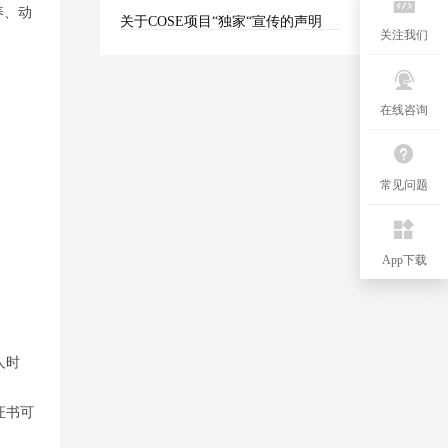
线，为教育事业注入新的活力与智
养、动
慧
关于COSE项目“独家“宣传的声明
关注我们
在线咨询
常见问题
App下载
人时
证书可